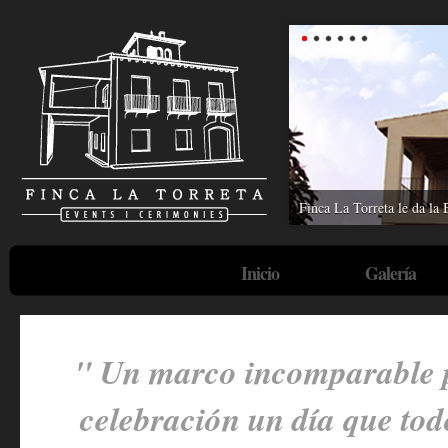
Finca La Torreta le da la 
Inicio
Galería
" Un marco incomparable p
celebración un día que to